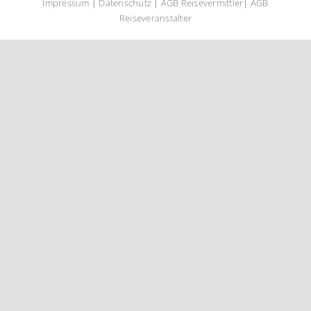
Impressum
|
Datenschutz
|
AGB Reisevermittler
|
AGB
Reiseveranstalter