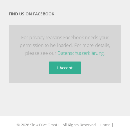
FIND US ON FACEBOOK
For privacy reasons Facebook needs your
permission to be loaded. For more details,
please see our
Datenschutzerklärung
.
I Accept
© 2026 Slow Dive GmbH | All Rights Reserved |
Home
|