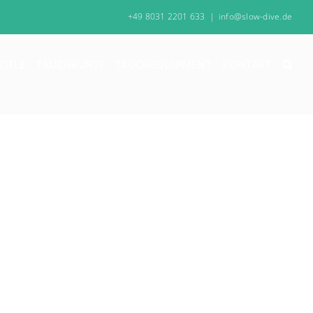
+49 8031 2201 633
|
info@slow-dive.de
ZIELE
TAUCHKURSE
TAUCHEQUIPMENT
KONTAKT