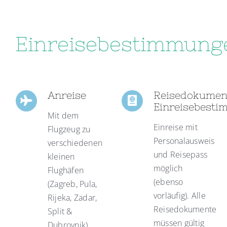
Einreisebestimmung
Anreise
Reisedokumen
Einreisebest
Mit dem
Einreise mit
Flugzeug zu
Personalausweis
verschiedenen
und Reisepass
kleinen
möglich
Flughäfen
(ebenso
(Zagreb, Pula,
vorläufig). Alle
Rijeka, Zadar,
Reisedokumente
Split &
müssen gültig
Dubrovnik).