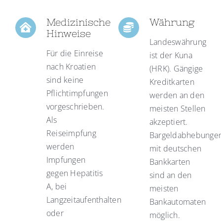
Medizinische
Währung
Hinweise
Landeswährung
Für die Einreise
ist der Kuna
nach Kroatien
(HRK). Gängige
sind keine
Kreditkarten
Pflichtimpfungen
werden an den
vorgeschrieben.
meisten Stellen
Als
akzeptiert.
Reiseimpfung
Bargeldabhebunge
werden
mit deutschen
Impfungen
Bankkarten
gegen Hepatitis
sind an den
A, bei
meisten
Langzeitaufenthalten
Bankautomaten
oder
möglich.