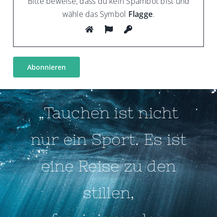
Bitte beweise, dass du kein Spambot bist und
wähle das Symbol
Flagge
.
„Tauchen ist nicht
nur ein Sport. Es ist
eine Reise zu den
stillen,