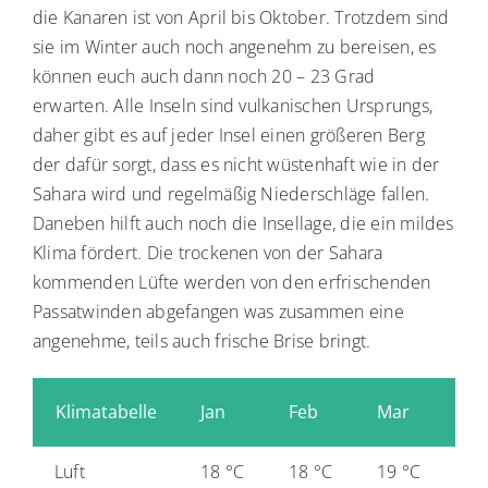
die Kanaren ist von April bis Oktober. Trotzdem sind
sie im Winter auch noch angenehm zu bereisen, es
können euch auch dann noch 20 – 23 Grad
erwarten. Alle Inseln sind vulkanischen Ursprungs,
daher gibt es auf jeder Insel einen größeren Berg
der dafür sorgt, dass es nicht wüstenhaft wie in der
Sahara wird und regelmäßig Niederschläge fallen.
Daneben hilft auch noch die Insellage, die ein mildes
Klima fördert. Die trockenen von der Sahara
kommenden Lüfte werden von den erfrischenden
Passatwinden abgefangen was zusammen eine
angenehme, teils auch frische Brise bringt.
Klimatabelle
Jan
Feb
Mar
Ap
Luft
18 °C
18 °C
19 °C
19