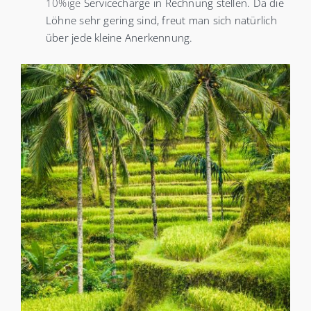
10%ige
Servicecharge in Rechnung stellen. Da die
Löhne sehr gering sind, freut man sich natürlich
über jede
kleine Anerkennung.