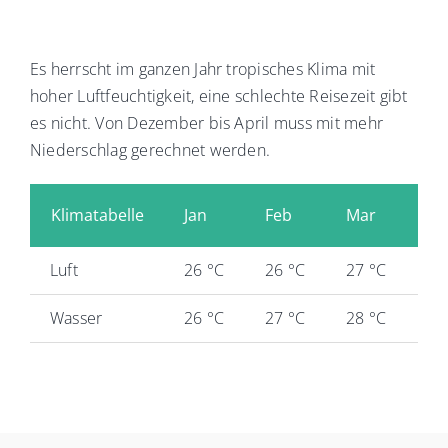
Es herrscht im ganzen Jahr tropisches Klima mit
hoher Luftfeuchtigkeit, eine schlechte Reisezeit gibt
es nicht. Von Dezember bis April muss mit mehr
Niederschlag gerechnet werden.
Klimatabelle
Jan
Feb
Mar
Ap
Luft
26 °C
26 °C
27 °C
27
Wasser
26 °C
27 °C
28 °C
28