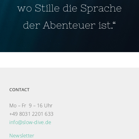
wo Stille die Sprache
der Abenteuer ist.“
CONTACT
Mo – Fr 9 – 16 Uhr
+49 8031 2201 633
info@slow-dive.de
Newsletter