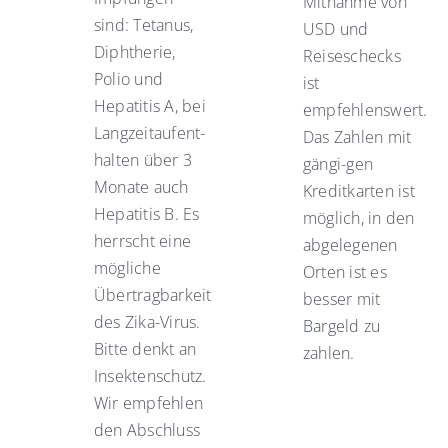
Mitnahme von
sind: Tetanus,
USD und
Diphtherie,
Reiseschecks
Polio und
ist
Hepatitis A, bei
empfehlenswert.
Langzeitaufent-
Das Zahlen mit
halten über 3
gängi-gen
Monate auch
Kreditkarten ist
Hepatitis B. Es
möglich, in den
herrscht eine
abgelegenen
mögliche
Orten ist es
Übertragbarkeit
besser mit
des Zika-Virus.
Bargeld zu
Bitte denkt an
zahlen.
Insektenschutz.
Wir empfehlen
den Abschluss