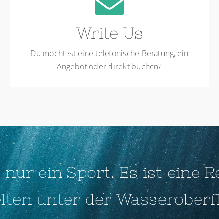
WRITE US
Melde dich gerne über unser Kontaktformular.
Write Us
Kontaktformular
Du möchtest eine telefonische Beratung, ein
Angebot oder direkt buchen?
 nur ein Sport. Es ist eine Re
lten unter der Wasseroberflä