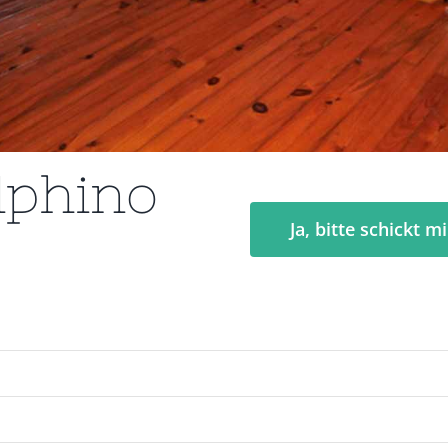
lphino
Ja, bitte schickt m