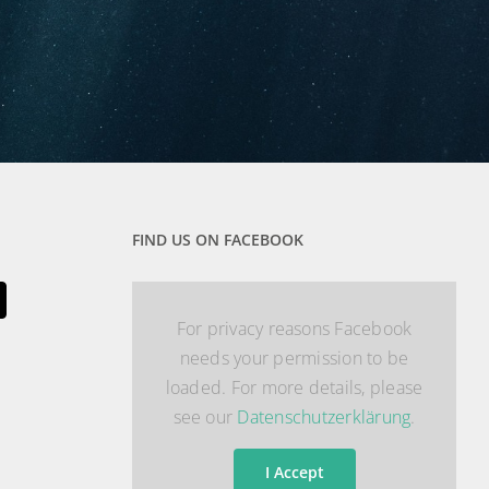
FIND US ON FACEBOOK
For privacy reasons Facebook
needs your permission to be
loaded. For more details, please
see our
Datenschutzerklärung
.
I Accept