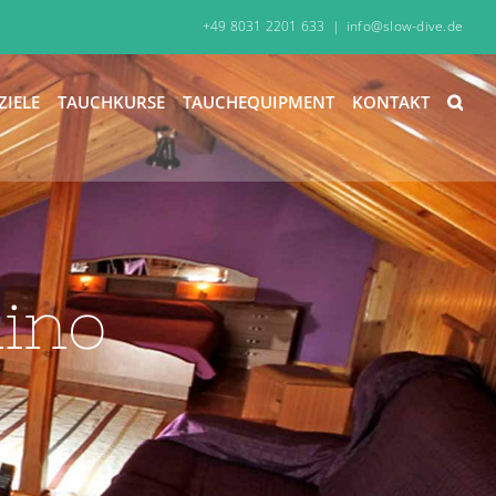
+49 8031 2201 633
|
info@slow-dive.de
ZIELE
TAUCHKURSE
TAUCHEQUIPMENT
KONTAKT
ino