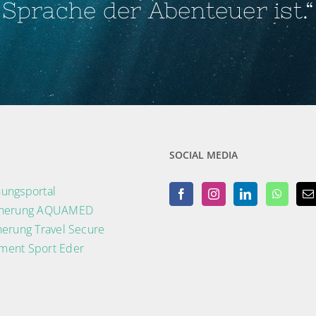
Sprache der Abenteuer ist.“
SOCIAL MEDIA
ungsportal
cherung AQUAMED
herung Travel Secure
ment Sport Eder