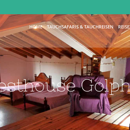
HOME
TAUCHSAFARIS & TAUCHREISEN
REISE
esthouse Golph