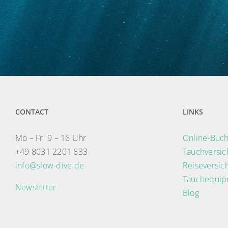
CONTACT
LINKS
Mo – Fr 9 – 16 Uhr
Online-Buch
+49 8031 2201 633
Tauchversi
info@slow-dive.de
Reiseversic
Tauchequip
Newsletter
Blog