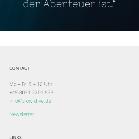
der Abenteuer ist.“
CONTACT
Mo – Fr 9 – 16 Uhr
+49 8031 2201 633
info@slow-dive.de
Newsletter
LINKS