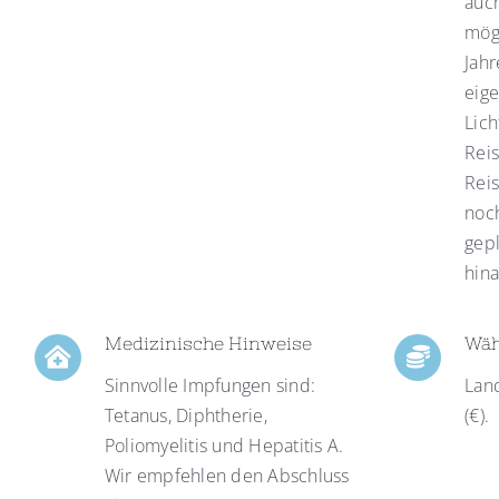
auc
mögl
Jah
eig
Lich
Reis
Reis
noc
gep
hina
Medizinische Hinweise
Wä
Sinnvolle Impfungen sind:
Lan
Tetanus, Diphtherie,
(€).
Poliomyelitis und Hepatitis A.
Wir empfehlen den Abschluss