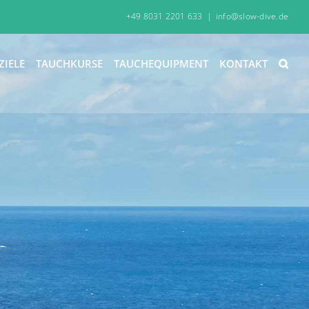
+49 8031 2201 633
|
info@slow-dive.de
ZIELE
TAUCHKURSE
TAUCHEQUIPMENT
KONTAKT