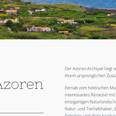
Der Azoren-Archipel liegt w
ihrem ursprünglichen Zusta
Azoren
Fernab vom hektischen Mas
interessantes Reiseziel mi
einzigartigen Naturlandsch
Natur- und Tierliebhaber, d
Delphine und Wale beoba