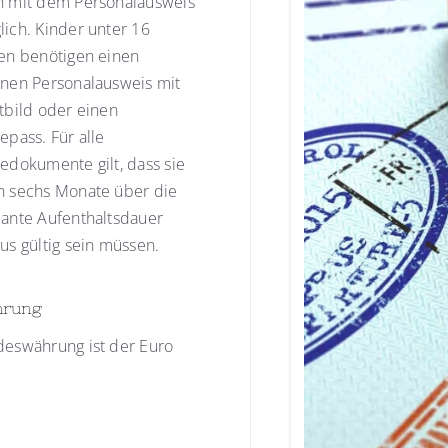
h mit dem Personalausweis
ich. Kinder unter 16
ren benötigen einen
enen Personalausweis mit
tbild oder einen
epass. Für alle
edokumente gilt, dass sie
h sechs Monate über die
lante Aufenthaltsdauer
us gültig sein müssen.
hrung
deswährung ist der Euro