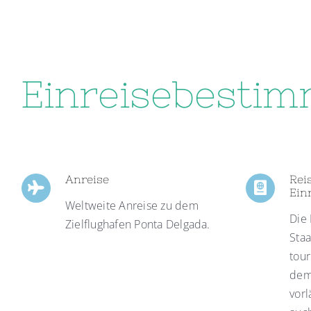
Einreisebesti
Anreise
Rei
Ein
Weltweite Anreise zu dem
Die 
Zielflughafen Ponta Delgada.
Staa
tour
dem
vorl